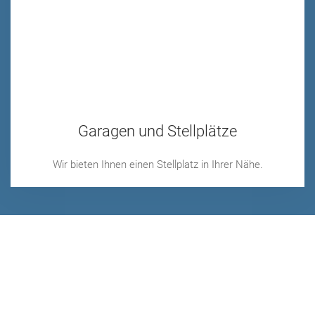
Garagen und Stellplätze
Wir bieten Ihnen einen Stellplatz in Ihrer Nähe.
KONTAKT
Am Püttkamp 3
40629 Düsseldorf
Tel: 0211-2919840