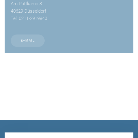
Am Püttkamp 3
40629 Düsseldorf
Tel: 0211-2919840
E-MAIL